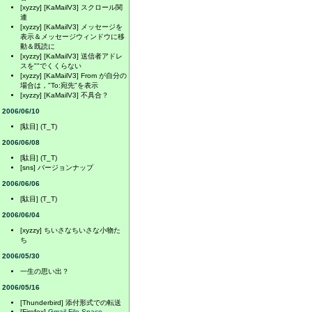
[xyzzy] [KaMailV3] スクロール関
連
[xyzzy] [KaMailV3] メッセージを
表示＆メッセージウィンドウに移
動＆既読に
[xyzzy] [KaMailV3] 送信者アドレ
スを""でくくらない
[xyzzy] [KaMailV3] From が自分の
場合は，"To:宛先"を表示
[xyzzy] [KaMailV3] 不具合？
2006/06/10
[駄目] (T_T)
2006/06/08
[駄目] (T_T)
[sns] バージョンナップ
2006/06/06
[駄目] (T_T)
2006/06/04
[xyzzy] ちいさなちいさな小物た
ち
2006/05/30
一生の思い出？
2006/05/16
[Thunderbird] 添付形式での転送
[Firefox]
Gmail File Space