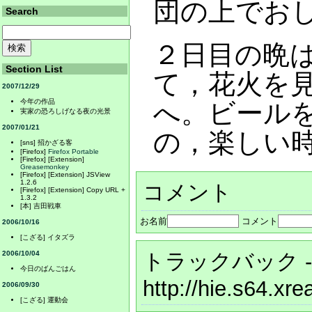
団の上でお
Search
２日目の晩
Section List
て，花火を
2007/12/29
今年の作品
へ。ビール
実家の恐ろしげなる夜の光景
2007/01/21
の，楽しい
[sns] 招かざる客
[Firefox]
Firefox Portable
[Firefox] [Extension]
Greasemonkey
[Firefox] [Extension] JSView
1.2.6
コメント
[Firefox] [Extension] Copy URL +
1.3.2
[本] 吉田戦車
お名前
コメント
2006/10/16
[こざる] イタズラ
トラックバック
-
2006/10/04
今日のばんごはん
http://hie.s64.x
2006/09/30
[こざる] 運動会