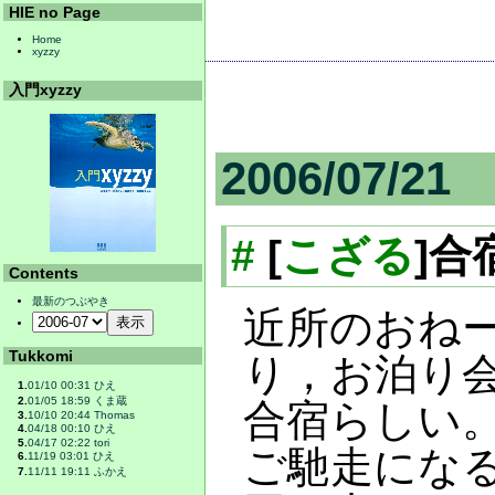
HIE no Page
Home
xyzzy
入門xyzzy
2006/07/21
#
[
こざる
]合
Contents
最新のつぶやき
近所のおね
Tukkomi
り，お泊り
1.
01/10 00:31 ひえ
2.
01/05 18:59 くま蔵
合宿らしい
3.
10/10 20:44 Thomas
4.
04/18 00:10 ひえ
5.
04/17 02:22 tori
ご馳走にな
6.
11/19 03:01 ひえ
7.
11/11 19:11 ふかえ