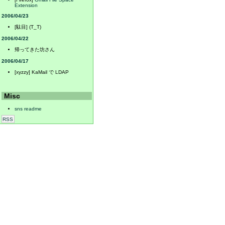
Extension
2006/04/23
[駄目] (T_T)
2006/04/22
帰ってきた坊さん
2006/04/17
[xyzzy] KaMail で LDAP
Misc
sns readme
RSS