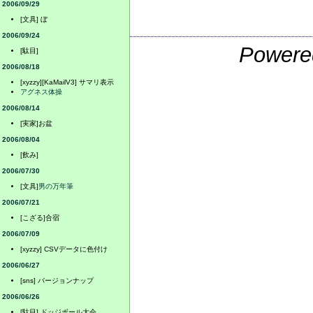
2006/09/29
[文具] ぼ
2006/09/24
Powere
[駄目]
2006/08/18
[xyzzy][KaMailV3] サマリ表示
アグネス体操
2006/08/14
[実家]お盆
2006/08/04
[飲み]
2006/07/30
[文具]
男の万年筆
2006/07/21
[こざる]合宿
2006/07/09
[xyzzy] CSVデータに色付け
2006/06/27
[sns] バージョンナップ
2006/06/26
[駄目] ドッジボール大会