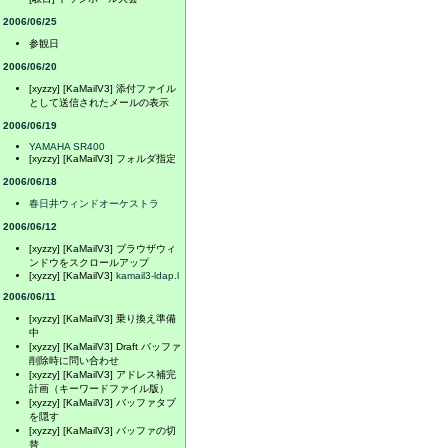
2006/06/25
参観日
2006/06/20
[xyzzy] [KaMailV3] 添付ファイル
として送信されたメールの表示
2006/06/19
YAMAHA SR400
[xyzzy] [KaMailV3] フォルダ指定
2006/06/18
春日井ウィンドオーケストラ
2006/06/12
[xyzzy] [KaMailV3] ブラウザウィ
ンドウをスクロールアップ
[xyzzy] [KaMailV3]
kamail3-ldap.l
2006/06/11
[xyzzy] [KaMailV3] 乗り換え準備
中
[xyzzy] [KaMailV3] Draft バッファ
削除時に問い合わせ
[xyzzy] [KaMailV3] アドレス補完
計画（キーワードファイル版）
[xyzzy] [KaMailV3] バッファタブ
を隠す
[xyzzy] [KaMailV3] バッファの切
替