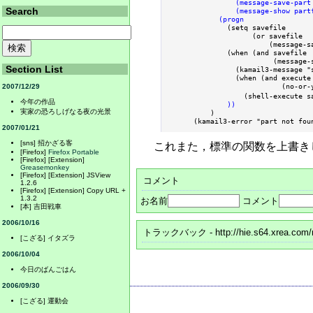
                (message-save-part 
Search
                (message-show partf
            (progn
                    (or savefile

                        (message-s
              (when (and savefile

                         (message-
Section List
                (kamail3-message "s
                (when (and execute

                           (no-
2007/12/29
                  (shell-execute sa
今年の作品
))
実家の恐ろしげなる夜の光景
          )

      (kamail3-error "part not fou
2007/01/21
[sns] 招かざる客
これまた，標準の関数を上書き
[Firefox]
Firefox Portable
[Firefox] [Extension]
Greasemonkey
[Firefox] [Extension] JSView
コメント
1.2.6
[Firefox] [Extension] Copy URL +
1.3.2
お名前
コメント
[本] 吉田戦車
2006/10/16
トラックバック
- http://hie.s64.xrea.com
[こざる] イタズラ
2006/10/04
今日のばんごはん
2006/09/30
[こざる] 運動会