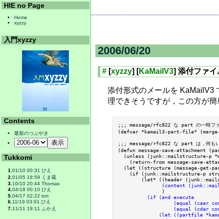
HIE no Page
Home
xyzzy
入門xyzzy
2006/06/20
#
[
xyzzy
] [
KaMailV3
] 添付ファ
添付形式のメールを KaMailV
理できそうですが，この方が簡単そう
Contents
;;; message/rfc822 な part の一時フ
(defvar *kamail3-part-file* (merge
最新のつぶやき
;;; message/rfc822 な part は
(defun message-save-attachment (pa
  (unless (junk::mailstructure-p *m
Tukkomi
    (return-from message-save-attac
  (let ((structure (message-get-pa
1.
01/10 00:31 ひえ
    (if (junk::mailstructure-p stru
2.
01/05 18:59 くま蔵
        (let* ((header (junk::mail
3.
10/10 20:44 Thomas
(content (junk::mai
4.
04/18 00:10 ひえ
               )

5.
04/17 02:22 tori
(if (and execute

6.
11/19 03:01 ひえ
                   (equal (caar con
                   (equal (cdar con
7.
11/11 19:11 ふかえ
              (let ((partfile *kama