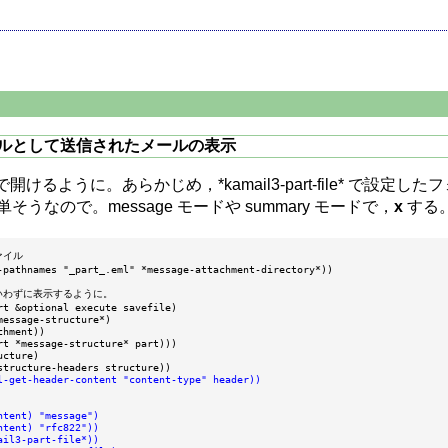
イルとして送信されたメールの表示
3 で開けるように。あらかじめ，*kamail3-part-file*
なので。message モードや summary モードで，
x
する
ァイル

-pathnames "_part_.eml" *message-attachment-directory*))

，何もいわずに表示するように。

rt &optional execute savefile)

essage-structure*)

hment))

rt *message-structure* part)))

cture)

structure-headers structure))

l-get-header-content "content-type" header))
tent) "message")

tent) "rfc822"))

il3-part-file*))
