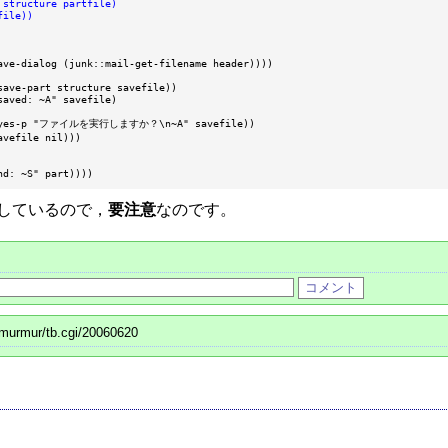
structure partfile)

ile))

ave-dialog (junk::mail-get-filename header))))

save-part structure savefile))

aved: ~A" savefile)

or-yes-p "ファイルを実行しますか？\n~A" savefile))

vefile nil)))

nd: ~S" part))))
しているので，
要注意
なのです。
/murmur/tb.cgi/20060620