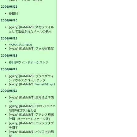
2006/06/25
参観日
2006/06/20
[xyzzy] [KaMailV3] 添付ファイル
として送信されたメールの表示
2006/06/19
YAMAHA SR400
[xyzzy] [KaMailV3] フォルダ指定
2006/06/18
春日井ウィンドオーケストラ
2006/06/12
[xyzzy] [KaMailV3] ブラウザウィ
ンドウをスクロールアップ
[xyzzy] [KaMailV3]
kamail3-ldap.l
2006/06/11
[xyzzy] [KaMailV3] 乗り換え準備
中
[xyzzy] [KaMailV3] Draft バッファ
削除時に問い合わせ
[xyzzy] [KaMailV3] アドレス補完
計画（キーワードファイル版）
[xyzzy] [KaMailV3] バッファタブ
を隠す
[xyzzy] [KaMailV3] バッファの切
替