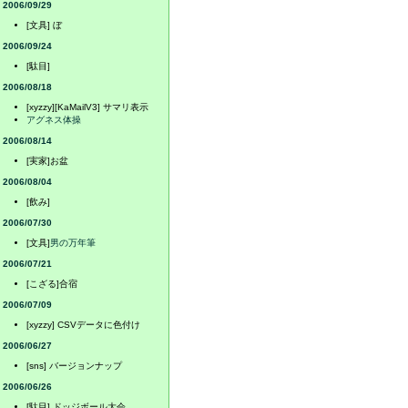
2006/09/29
[文具] ぼ
2006/09/24
[駄目]
2006/08/18
[xyzzy][KaMailV3] サマリ表示
アグネス体操
2006/08/14
[実家]お盆
2006/08/04
[飲み]
2006/07/30
[文具]
男の万年筆
2006/07/21
[こざる]合宿
2006/07/09
[xyzzy] CSVデータに色付け
2006/06/27
[sns] バージョンナップ
2006/06/26
[駄目] ドッジボール大会