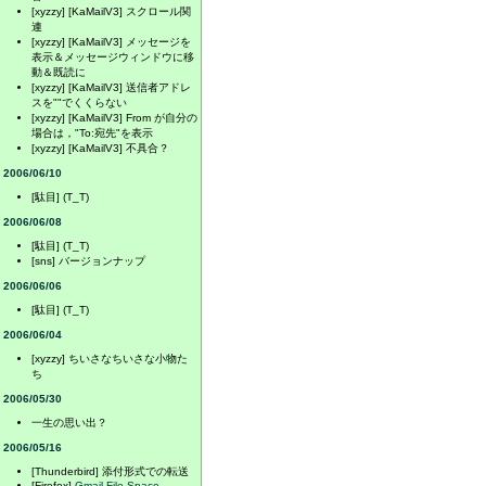
[xyzzy] [KaMailV3] スクロール関
連
[xyzzy] [KaMailV3] メッセージを
表示＆メッセージウィンドウに移
動＆既読に
[xyzzy] [KaMailV3] 送信者アドレ
スを""でくくらない
[xyzzy] [KaMailV3] From が自分の
場合は，"To:宛先"を表示
[xyzzy] [KaMailV3] 不具合？
2006/06/10
[駄目] (T_T)
2006/06/08
[駄目] (T_T)
[sns] バージョンナップ
2006/06/06
[駄目] (T_T)
2006/06/04
[xyzzy] ちいさなちいさな小物た
ち
2006/05/30
一生の思い出？
2006/05/16
[Thunderbird] 添付形式での転送
[Firefox]
Gmail File Space