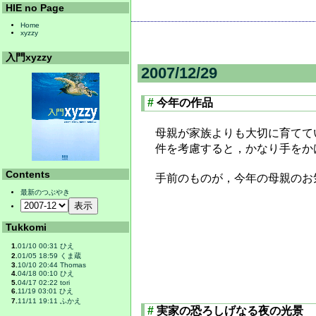
HIE no Page
Home
xyzzy
入門xyzzy
2007/12/29
#
今年の作品
母親が家族よりも大切に育てて
件を考慮すると，かなり手をか
Contents
手前のものが，今年の母親のお
最新のつぶやき
Tukkomi
1.
01/10 00:31 ひえ
2.
01/05 18:59 くま蔵
3.
10/10 20:44 Thomas
4.
04/18 00:10 ひえ
5.
04/17 02:22 tori
6.
11/19 03:01 ひえ
7.
11/11 19:11 ふかえ
#
実家の恐ろしげなる夜の光景