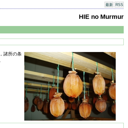
最新
RSS
HIE no Murmur
，諸所の条
。