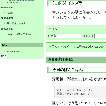
#
[
こざる
] イタズラ
Extension
2006/04/23
マンションの壁に落書きした一
[駄目] (T_T)
どうしてくれようか…。
2006/04/22
帰ってきた坊さん
コメント
2006/04/17
[xyzzy] KaMail で LDAP
お名前
コメント
Misc
トラックバック
- http://hie.s64.xrea.com
sns readme
RSS
2006/10/04
#
今日のばんごはん
帰宅後，部屋のにおいをかぎつ
本人  「今日は，カレーかい？」

怪しい。そう思いつつ，なべの