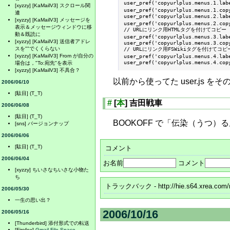
user_pref('copyurlplus.menus.1.
[xyzzy] [KaMailV3] スクロール関
user_pref('copyurlplus.menus.1.copy
連
user_pref('copyurlplus.menus.2.la
[xyzzy] [KaMailV3] メッセージを
user_pref('copyurlplus.menus.2.copy
表示＆メッセージウィンドウに移
// URLにリンク用HTMLタグを付けてコピー

動＆既読に
user_pref('copyurlplus.menus.3.labe
[xyzzy] [KaMailV3] 送信者アドレ
user_pref('copyurlplus.menus.3.cop
// URLにリンク用FSWikiタグを付けてコピー
スを""でくくらない
user_pref('copyurlplus.menus.4.labe
[xyzzy] [KaMailV3] From が自分の
場合は，"To:宛先"を表示
[xyzzy] [KaMailV3] 不具合？
以前から使ってた user.js
2006/06/10
[駄目] (T_T)
#
[
本
] 吉田戦車
2006/06/08
[駄目] (T_T)
BOOKOFF で「伝染（うつ）
[sns] バージョンナップ
2006/06/06
[駄目] (T_T)
コメント
2006/06/04
お名前
コメント
[xyzzy] ちいさなちいさな小物た
ち
トラックバック
- http://hie.s64.xrea.com
2006/05/30
一生の思い出？
2006/10/16
2006/05/16
[Thunderbird] 添付形式での転送
[Firefox]
Gmail File Space