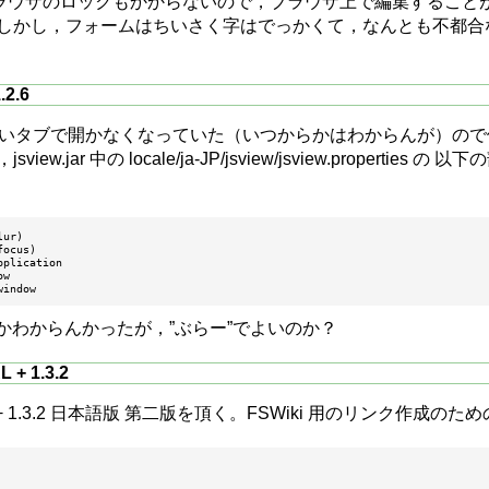
使ってるとブラウザのロックもかからないので，ブラウザ上で編集す
かし，フォームはちいさく字はでっかくて，なんとも不都合なもの
.2.6
ソースが新しいタブで開かなくなっていた（いつからかはわからんが
.jar 中の locale/ja-JP/jsview/jsview.propert
ur)

ocus)

plication

w

のかわからんかったが，”ぶらー”でよいのか？
L + 1.3.2
 + 1.3.2 日本語版 第二版を頂く。FSWiki 用のリンク作成のため