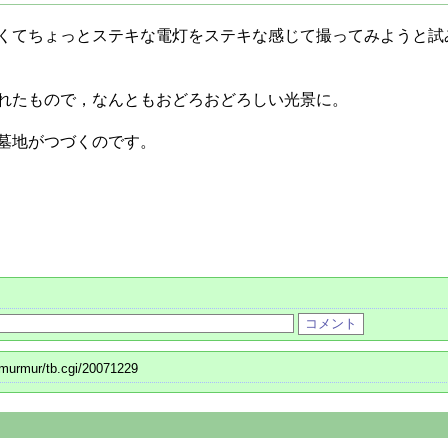
くてちょっとステキな電灯をステキな感じて撮ってみようと試
れたもので，なんともおどろおどろしい光景に。
墓地がつづくのです。
/murmur/tb.cgi/20071229