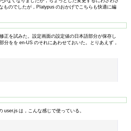
ることが少なくなりましたが，ちょっとした変更するにわざわざ
でしたが，Platypus のおかげでこちらも快適に編
）ので修正を試みた。設定画面の設定値の日本語部分が保存し
ies の 以下の部分をを en-US のそれにあわせておいた。とりあえず，
の user.js は，こんな感じで使っている。