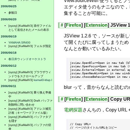
ViewSourceWith 
エディタ使うのもナニなので，し
2006/06/25
集することが可能に。
参観日
2006/06/20
#
[
Firefox
] [
Extension
] JSView 1
[xyzzy] [KaMailV3] 添付ファイル
として送信されたメールの表示
JSView 1.2.6 で，
2006/06/19
て開くたびに腐ってしまうため，jsview
YAMAHA SR400
[xyzzy] [KaMailV3] フォルダ指定
なんとか動いているみたい。
2006/06/18
春日井ウィンドオーケストラ
jsview.OpenBlur=Open in new tab (bl
2006/06/12
jsview.OpenFocus=Open in new tab (f
jsview.External=Open in external ap
[xyzzy] [KaMailV3] ブラウザウィ
jsview.OpenNewWin=Open in new windo
ンドウをスクロールアップ
[xyzzy] [KaMailV3]
kamail3-ldap.l
2006/06/11
blur って，昔からなんと読む
[xyzzy] [KaMailV3] 乗り換え準備
中
#
[
Firefox
] [
Extension
] Copy UR
[xyzzy] [KaMailV3] Draft バッファ
削除時に問い合わせ
[xyzzy] [KaMailV3] アドレス補完
電網探題
さんちの，Copy URL
計画（キーワードファイル版）
[xyzzy] [KaMailV3] バッファタブ
を隠す
// Copy URL+

[xyzzy] [KaMailV3] バッファの切
// ページのタイトル/URLをコピー

替