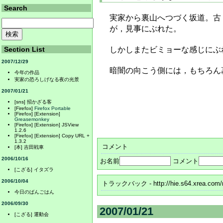
Search
実家から裏山へつづく坂道。古
が，見事にぶれた。
Section List
しかしまたビミョーな感じにぶ
2007/12/29
暗闇の向こう側には，もちろん
今年の作品
実家の恐ろしげなる夜の光景
2007/01/21
[sns] 招かざる客
[Firefox]
Firefox Portable
[Firefox] [Extension]
Greasemonkey
[Firefox] [Extension] JSView
1.2.6
[Firefox] [Extension] Copy URL +
1.3.2
コメント
[本] 吉田戦車
2006/10/16
お名前
コメント
[こざる] イタズラ
2006/10/04
トラックバック
- http://hie.s64.xrea.com
今日のばんごはん
2006/09/30
2007/01/21
[こざる] 運動会