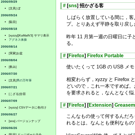
2006/09/29
#
[
sns
] 招かざる客
[文具] ぼ
2006/09/24
しばらく放置している間に，客人がか
[駄目]
プ。とりあえず平静を取り戻し
2006/08/18
[xyzzy][KaMailV3] サマリ表示
昨年 11 月第一週の日曜日
アグネス体操
る。
2006/08/14
[実家]お盆
#
[
Firefox
]
Firefox Portable
2006/08/04
使いたくって 1GB の USB
[飲み]
2006/07/30
相変わらず，xyzzy と Fir
[文具]
男の万年筆
どいので，これ一本ですめば。おそ
2006/07/21
を要求されると，なんとなく悩
[こざる]合宿
2006/07/09
#
[
Firefox
] [
Extension
]
Greasem
[xyzzy] CSVデータに色付け
2006/06/27
こんなもの使って何するんだろ
[sns] バージョンナップ
れるとは。なんとも便利なもの
2006/06/26
[駄目] ドッジボール大会