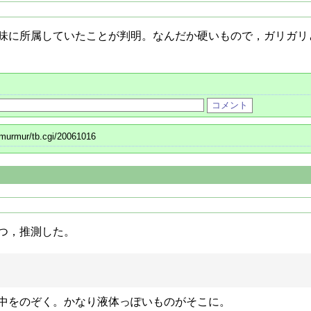
味に所属していたことが判明。なんだか硬いもので，ガリガリ
/murmur/tb.cgi/20061016
つ，推測した。
中をのぞく。かなり液体っぽいものがそこに。