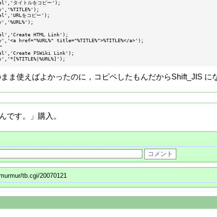
label','タイトルをコピー');

','%TITLE%');

bel','URLをコピー');

','%URL%');

l','Create HTML Link');

y','<a href="%URL%" title="%TITLE%">%TITLE%</a>');



l','Create FSWiki Link');

 をそのまま使えばよかったのに，コピペしたもんだからShift_J
るんです。」購入。
/murmur/tb.cgi/20070121